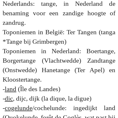
Nederlands: tange, in Nederland de
benaming voor een zandige hoogte of
zandrug.
Toponiemen in België: Ter Tangen (tanga
*Tange bij Grimbergen)
Toponiemen in Nederland: Boertange,
Borgertange (Vlachtwedde) Zandtange
(Onstwedde) Hanetange (Ter Apel) en
Kloostertange.
-
land
(Île des Landes)
-
dic
, dijc, dijk (la dique, la digue)
-
cogelunde
/cochelunde: ingedijkt land
(Quokelunde, forêt de Coglès, wat past bij