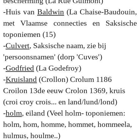
bescherming (La Rue Guimont)
-Huis van
Baldwin
(La Chaise-Baudouin,
met Vlaamse connecties en Saksische
toponiemen (15)
-
Culvert
, Saksische naam, zie bij
'persoonsnamen' (dorp 'Cuves')
-
Godfried
(La Godefroy)
-
Kruis
land
(Crollon) Crolum 1186
Croilon 13de eeuw Crolon 1369, kruis
(croi croy crois... en land/lund/lond)
-
holm
, eiland (Veel holm- toponiemen:
holm, hom, homme, hommet, hommeela,
hulmus, houlme..)