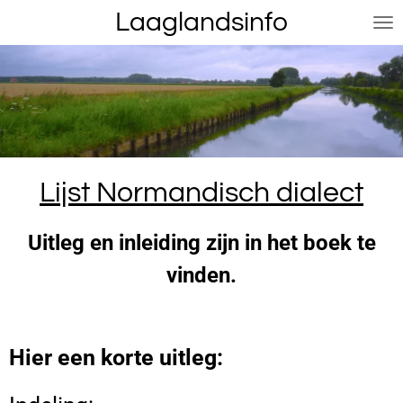
Laaglandsinfo
Ga
direct
naar
de
hoofdinhoud
Lijst Normandisch dialect
Uitleg en inleiding zijn in het boek te
vinden.
Hier een korte uitleg: