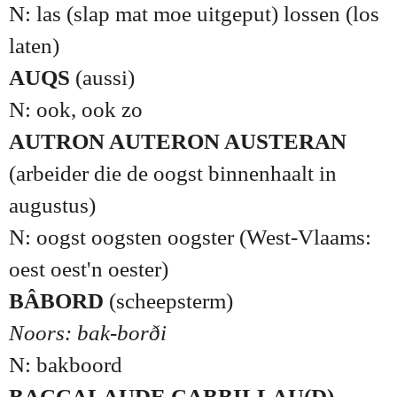
N: las (slap mat moe uitgeput) lossen (los
laten)
AUQS
(aussi)
N: ook, ook zo
AUTRON AUTERON AUSTERAN
(arbeider die de oogst binnenhaalt in
augustus)
N: oogst oogsten oogster (West-Vlaams:
oest oest'n oester)
BÂBORD
(scheepsterm)
Noors: bak-borði
N: bakboord
BACCALAUDE CABBILLAU(D)