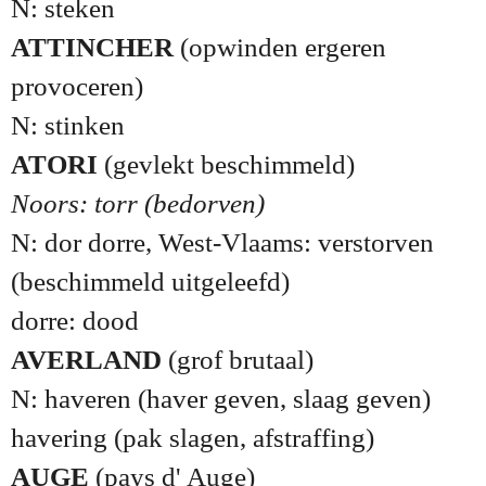
N: steken
ATTINCHER
(opwinden ergeren
provoceren)
N: stinken
ATORI
(gevlekt beschimmeld)
Noors: torr (bedorven)
N: dor dorre, West-Vlaams: verstorven
(beschimmeld uitgeleefd)
dorre: dood
AVERLAND
(grof brutaal)
N: haveren (haver geven, slaag geven)
havering (pak slagen, afstraffing)
AUGE
(pays d' Auge)