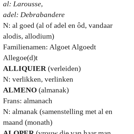
al: Larousse,
adel: Debrabandere
N: al goed (al of adel en ôd, vandaar
alodis, allodium)
Familienamen: Algoet Algoedt
Allegoe(d)t
ALLIQUIER
(verleiden)
N: verlikken, verlinken
ALMENO
(almanak)
Frans: almanach
N: almanak (samenstelling met al en
maand (monath)
ALOPER
(vrouw die van haar man