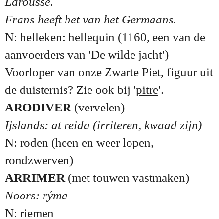
Larousse.
Frans heeft het van het Germaans.
N: helleken: hellequin (1160, een van de
aanvoerders van 'De wilde jacht')
Voorloper van onze Zwarte Piet, figuur uit
de duisternis? Zie ook bij '
pitre
'.
ARODIVER
(vervelen)
Ijslands: at reida (irriteren, kwaad zijn)
N: roden (heen en weer lopen,
rondzwerven)
ARRIMER
(met touwen vastmaken)
Noors: rýma
N: riemen