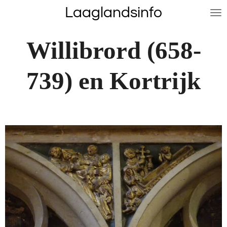
Laaglandsinfo
Ga
direct
naar
Willibrord (658-
de
hoofdinhoud
739) en Kortrijk