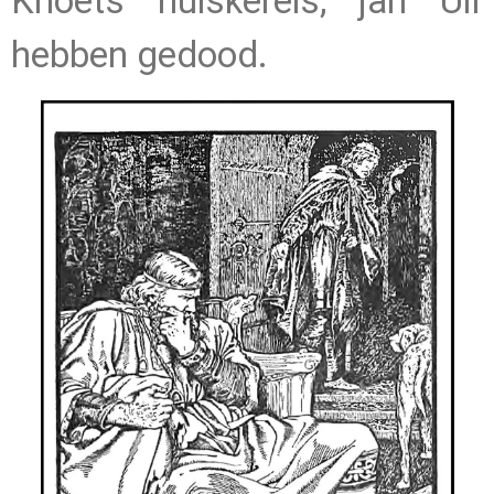
Knoets huiskerels, jarl Ulf
hebben gedood.