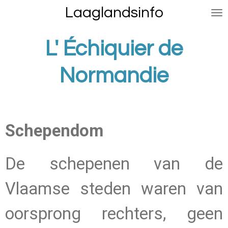
Laaglandsinfo
Ga
direct
naar
L' Échiquier de
de
hoofdinhoud
Normandie
Schependom
De schepenen van de
Vlaamse steden waren van
oorsprong rechters, geen