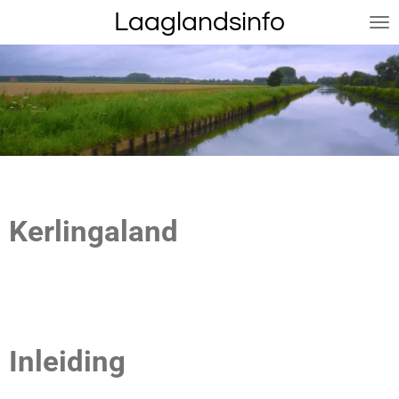
Laaglandsinfo
Ga
direct
naar
de
hoofdinhoud
Kerlingaland
Inleiding