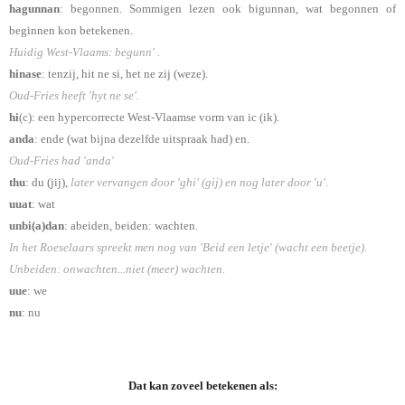
hagunnan
: begonnen. Sommigen lezen ook bigunnan, wat begonnen of
beginnen kon betekenen.
Huidig West-Vlaams: begunn' .
hinase
: tenzij, hit ne si, het ne zij (weze).
Oud-Fries heeft 'hyt ne se'.
hi
(c): een hypercorrecte West-Vlaamse vorm van ic (ik).
anda
: ende (wat bijna dezelfde uitspraak had) en.
Oud-Fries had 'anda'
thu
: du (jij),
later vervangen door 'ghi' (gij) en nog later door 'u'.
uuat
: wat
unbi(a)dan
: abeiden, beiden: wachten.
In het Roeselaars spreekt men nog van 'Beid een letje' (wacht een beetje).
Unbeiden: onwachten...niet (meer) wachten.
uue
: we
nu
: nu
Dat kan zoveel betekenen als: