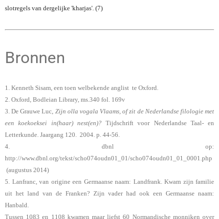
slotregels van dergelijke 'kharjas'. (7)
Bronnen
1. Kenneth Sisam, een toen welbekende anglist te Oxford.
2. Oxford, Bodleian Library, ms.340 fol. 169v
3. De Grauwe Luc,
Zijn olla vogala Vlaams, of zit de Nederlandse filologie met
een koekoeksei in(haar) nest(en)?
Tijdschrift voor Nederlandse Taal‐ en
Letterkunde. Jaargang 120. 2004. p. 44‐56.
4. dbnl op:
http://www.dbnl.org/tekst/scho074oudn01_01/scho074oudn01_01_0001.php
(augustus 2014)
5. Lanfranc, van origine een Germaanse naam: Landfrank. Kwam zijn familie
uit het land van de Franken? Zijn vader had ook een Germaanse naam:
Hanbald.
Tussen 1083 en 1108 kwamen maar liefst 60 Normandische monniken over