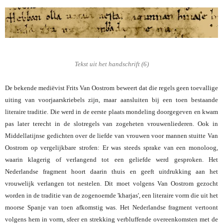
Tekst uit het handschrift (6)
De bekende mediëvist Frits Van Oostrom beweert dat die regels geen toevallige
uiting van voorjaarskriebels zijn, maar aansluiten bij een toen bestaande
literaire traditie. Die werd in de eerste plaats mondeling doorgegeven en kwam
pas later terecht in de slotregels van zogeheten vrouwenliederen. Ook in
Middellatijnse gedichten over de liefde van vrouwen voor mannen stuitte Van
Oostrom op vergelijkbare strofen: Er was steeds sprake van een monoloog,
waarin klagerig of verlangend tot een geliefde werd gesproken. Het
Nederlandse fragment hoort daarin thuis en geeft uitdrukking aan het
vrouwelijk verlangen tot nestelen. Dit moet volgens Van Oostrom gezocht
worden in de traditie van de zogenoemde 'kharjas', een literaire vorm die uit het
moorse Spanje van toen afkomstig was. Het Nederlandse fragment vertoont
volgens hem in vorm, sfeer en strekking verbluffende overeenkomsten met de