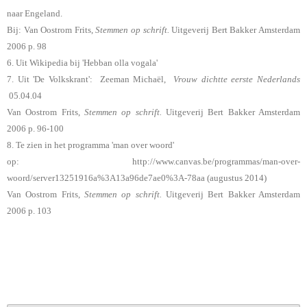
naar Engeland.
Bij: Van Oostrom Frits,
Stemmen op schrift.
Uitgeverij Bert Bakker Amsterdam
2006 p. 98
6. Uit Wikipedia bij 'Hebban olla vogala'
7. Uit 'De Volkskrant': Zeeman Michaël,
Vrouw dichtte eerste Nederlands
05.04.04
Van Oostrom Frits,
Stemmen op schrift.
Uitgeverij Bert Bakker Amsterdam
2006 p. 96-100
8. Te zien in het programma 'man over woord'
op: http://www.canvas.be/programmas/man-over-
woord/server13251916a%3A13a96de7ae0%3A-78aa (augustus 2014)
Van Oostrom Frits,
Stemmen op schrift.
Uitgeverij Bert Bakker Amsterdam
2006 p. 103