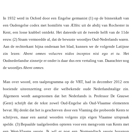
In 1932 werd in Oxford door een Engelse germanist (1) op de binnenkaft van
een Oudengelse codex met homiliën van Ælfric uit de abdij van Rochester in
Kent, een losse krabbel ontdekt. Het dateerde uit de tweede helft van de 11de
eeuw. (2) Sisam vermoedde al, dat de bewuste woordjes Oud-Nederlands waren.
Aan de rechterkant bijna onderaan het blad, kunnen we de volgende Latijnse
zin lezen:
Abent omnes volucres nidos inceptos nisi ego et tu.
Het
Oudnederlandse zinnetje er onder is daar dus een vertaling van. Daarachter nog
de woordjes
Abent omnes.
Man over woord, een taalprogramma op de VRT, had in december 2012 een
boeiende uiteenzetting over die welbekende oude Nederlandstalige zin.
Algemeen wordt aangenomen dat het Nederlands is. Professor De Grauwe
(Gent) schrijft dat de tekst zowel Oud-Engelse als Oud-Vlaamse elementen
bevat. Hij denkt dat het is geschreven door een Vlaming die probeerde Kents te
schrijven, maar een aantal woorden volgens zijn eigen Vlaamse uitspraak
spelde. (3) Bepaalde taalgeleerden opteren voor een mengvorm van Kents met
een West-Vlaams sausje. Ik wil er nog een Normandisch sausje bovenop