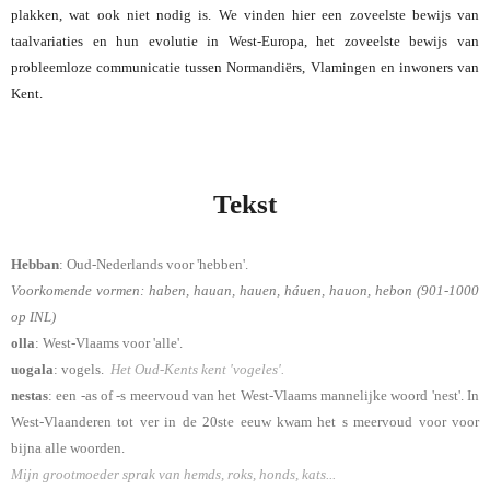
plakken, wat ook niet nodig is. We vinden hier een zoveelste bewijs van
taalvariaties en hun evolutie in West-Europa, het zoveelste bewijs van
probleemloze communicatie tussen Normandiërs, Vlamingen en inwoners van
Kent.
Tekst
Hebban
: Oud-Nederlands voor 'hebben'.
Voorkomende vormen: haben, hauan, hauen, háuen, hauon, hebon (901-1000
op INL)
olla
: West-Vlaams voor 'alle'.
uogala
: vogels.
Het Oud-Kents kent 'vogeles'.
nestas
: een -as of -s meervoud van het West-Vlaams mannelijke woord 'nest'. In
West-Vlaanderen tot ver in de 20ste eeuw kwam het s meervoud voor voor
bijna alle woorden.
Mijn grootmoeder sprak van hemds, roks, honds, kats...