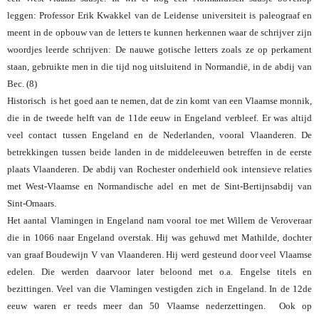
leggen: Professor Erik Kwakkel van de Leidense universiteit is paleograaf en
meent in de opbouw van de letters te kunnen herkennen waar de schrijver zijn
woordjes leerde schrijven: De nauwe gotische letters zoals ze op perkament
staan, gebruikte men in die tijd nog uitsluitend in Normandië, in de abdij van
Bec. (8)
Historisch is het goed aan te nemen, dat de zin komt van een Vlaamse monnik,
die in de tweede helft van de 11de eeuw in Engeland verbleef. Er was altijd
veel contact tussen Engeland en de Nederlanden, vooral Vlaanderen. De
betrekkingen tussen beide landen in de middeleeuwen betreffen in de eerste
plaats Vlaanderen. De abdij van Rochester onderhield ook intensieve relaties
met West-Vlaamse en Normandische adel en met de Sint-Bertijnsabdij van
Sint-Omaars.
Het aantal Vlamingen in Engeland nam vooral toe met Willem de Veroveraar
die in 1066 naar Engeland overstak. Hij was gehuwd met Mathilde, dochter
van graaf Boudewijn V van Vlaanderen. Hij werd gesteund door veel Vlaamse
edelen. Die werden daarvoor later beloond met o.a. Engelse titels en
bezittingen. Veel van die Vlamingen vestigden zich in Engeland. In de 12de
eeuw waren er reeds meer dan 50 Vlaamse nederzettingen. Ook op