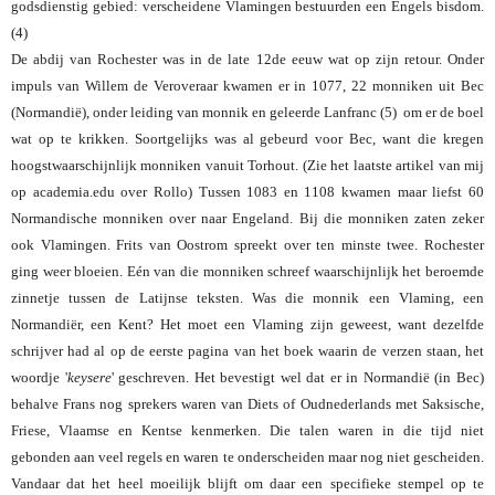
godsdienstig gebied: verscheidene Vlamingen bestuurden een Engels bisdom.
(4)
De abdij van Rochester was in de late 12de eeuw wat op zijn retour. Onder
impuls van Willem de Veroveraar kwamen er in 1077, 22 monniken uit Bec
(Normandië), onder leiding van monnik en geleerde Lanfranc (5) om er de boel
wat op te krikken. Soortgelijks was al gebeurd voor Bec, want die kregen
hoogstwaarschijnlijk monniken vanuit Torhout. (Zie het laatste artikel van mij
op academia.edu over Rollo) Tussen 1083 en 1108 kwamen maar liefst 60
Normandische monniken over naar Engeland. Bij die monniken zaten zeker
ook Vlamingen. Frits van Oostrom spreekt over ten minste twee. Rochester
ging weer bloeien. Eén van die monniken schreef waarschijnlijk het beroemde
zinnetje tussen de Latijnse teksten. Was die monnik een Vlaming, een
Normandiër, een Kent? Het moet een Vlaming zijn geweest, want dezelfde
schrijver had al op de eerste pagina van het boek waarin de verzen staan, het
woordje '
keysere
' geschreven. Het bevestigt wel dat er in Normandië (in Bec)
behalve Frans nog sprekers waren van Diets of Oudnederlands met Saksische,
Friese, Vlaamse en Kentse kenmerken. Die talen waren in die tijd niet
gebonden aan veel regels en waren te onderscheiden maar nog niet gescheiden.
Vandaar dat het heel moeilijk blijft om daar een specifieke stempel op te