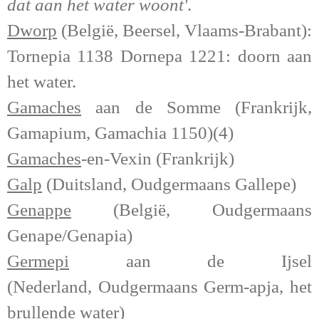
dat aan het water woont'
.
Dwo
rp
(België, Beersel, Vlaams-Brabant):
Tornepia 1138 Dornepa 1221: doorn aan
het water.
Gamaches
aan de Somme (Frankrijk,
Gamapium, Gamachia 1150)(
4
)
Gamaches
-en-Vexin (Frankrijk)
Galp
(Duitsland, Oudgermaans Gallepe)
Genappe
(Be
lgië, Oudgermaans
Genape/Genapia)
Germepi
aan de Ijsel
(Nederland,
Oudgermaans Germ-apja,
het
brullende water)