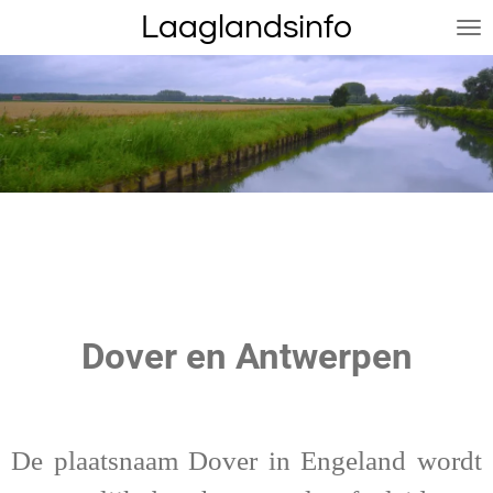
Laaglandsinfo
Ga
direct
naar
de
hoofdinhoud
Dover en Antwerpen
De plaatsnaam Dover in Engeland wordt