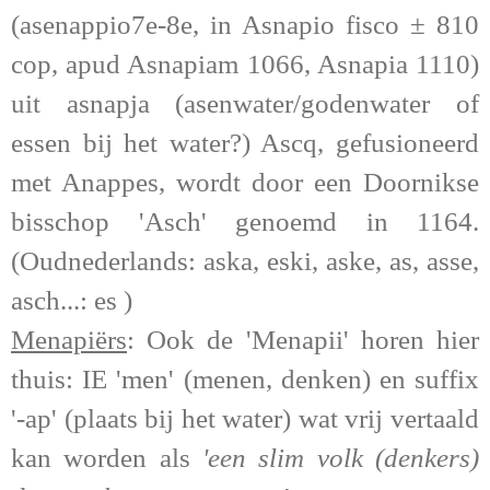
(asenappio7e-8e, in Asnapio fisco ± 810
cop, apud Asnapiam 1066, Asnapia 1110)
uit asnapja (
asenw
ater/godenwater of
essen bij het water?) Ascq, gefusioneerd
met Anappes, wordt door een Doornikse
bisschop 'Asch' genoemd in 1164.
(Oudnederlands: aska, eski, aske, as, asse,
asch...: es )
Menapiërs
: Ook de 'Menapii' horen hier
thuis: IE 'men' (menen, denken) en suffix
'-ap' (plaats bij het water) wat vrij vertaald
kan worden als
'een slim volk (denkers)