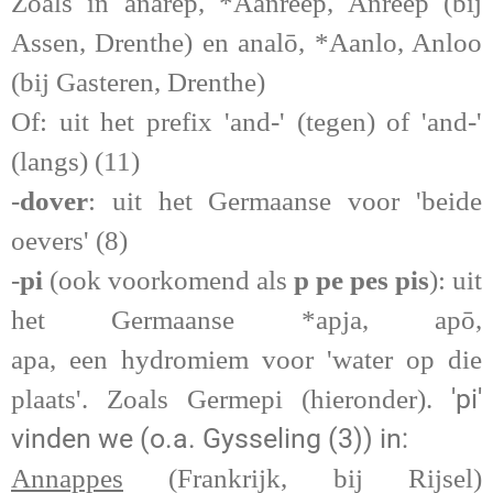
Zoals in anarēp, *Aanreep, Anreep (bij
Assen, Drenthe) en analō, *Aanlo, Anloo
(bij Gasteren, Drenthe)
Of: uit het prefix 'and-' (tegen) of 'and-'
(langs) (11)
-
dover
: uit het Germaanse voor 'beide
oevers' (8)
-
pi
(ook voorkomend als
p pe pes pis
): uit
het Germaanse *apja, ap
ō
,
apa, een hydromiem voor 'water op die
'pi'
plaats'. Zoals Germepi (hieronder).
vinden we (o.a. Gysseling (
3))
in:
Annappes
(Frankrijk, bij Rijsel)