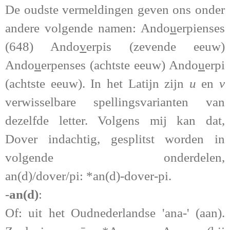
De oudste vermeldingen geven ons onder
andere volgende namen:
Ando
u
erpienses
(648) Ando
v
erpis (zevende eeuw)
Ando
u
erpenses (achtste eeuw) Ando
u
erpi
(achtste eeuw). In het Latijn zijn
u
en
v
verwisselbare spellingsvarianten van
dezelfde letter.
Volgens mij kan dat,
Dover indachtig, gesplitst worden in
volgende onderdelen,
an(d)/dover/pi: *an(d)-dover-pi.
-
an(d)
:
Of: uit het Oudnederlandse 'ana-' (aan).