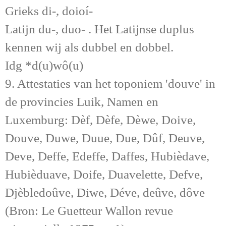
Grieks di-, doioí-
Latijn du-, duo- . Het Latijnse duplus
kennen wij als dubbel en dobbel.
Idg *d(u)wô(u)
9. Attestaties van het toponiem 'douve' in
de provincies Luik, Namen en
Luxemburg: Dèf, Dèfe, Dèwe, Doive,
Douve, Duwe, Duue, Due, Dûf, Deuve,
Deve, Deffe, Edeffe, Daffes, Hubièdave,
Hubièduave, Doife, Duavelette, Defve,
Djèbledoûve, Diwe, Déve, deûve, dôve
(Bron: Le Guetteur Wallon revue